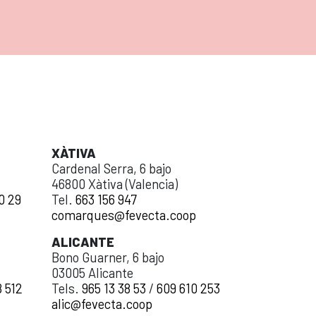
XÀTIVA
Cardenal Serra, 6 bajo
46800 Xàtiva (Valencia)
0 29
Tel.
663 156 947
comarques@fevecta.coop
ALICANTE
Bono Guarner, 6 bajo
03005 Alicante
 512
Tels.
965 13 38 53
/
609 610 253
alic@fevecta.coop