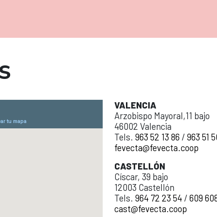
S
VALENCIA
Arzobispo Mayoral,11 bajo
46002 Valencia
Tels.
963 52 13 86
/
963 51 5
fevecta@fevecta.coop
CASTELLÓN
Císcar, 39 bajo
12003 Castellón
Tels.
964 72 23 54
/
609 608
cast@fevecta.coop